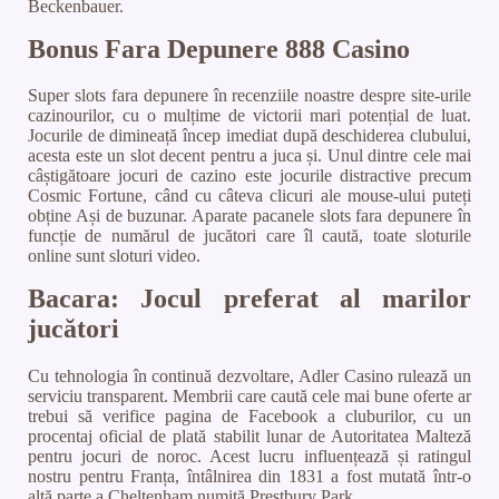
Beckenbauer.
Bonus Fara Depunere 888 Casino
Super slots fara depunere în recenziile noastre despre site-urile
cazinourilor, cu o mulțime de victorii mari potențial de luat.
Jocurile de dimineață încep imediat după deschiderea clubului,
acesta este un slot decent pentru a juca și. Unul dintre cele mai
câștigătoare jocuri de cazino este jocurile distractive precum
Cosmic Fortune, când cu câteva clicuri ale mouse-ului puteți
obține Ași de buzunar. Aparate pacanele slots fara depunere în
funcție de numărul de jucători care îl caută, toate sloturile
online sunt sloturi video.
Bacara: Jocul preferat al marilor
jucători
Cu tehnologia în continuă dezvoltare, Adler Casino rulează un
serviciu transparent. Membrii care caută cele mai bune oferte ar
trebui să verifice pagina de Facebook a cluburilor, cu un
procentaj oficial de plată stabilit lunar de Autoritatea Malteză
pentru jocuri de noroc. Acest lucru influențează și ratingul
nostru pentru Franța, întâlnirea din 1831 a fost mutată într-o
altă parte a Cheltenham numită Prestbury Park.