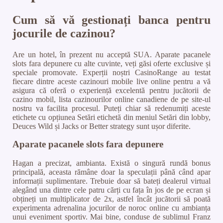
Cum să vă gestionați banca pentru
jocurile de cazinou?
Are un hotel, în prezent nu acceptă SUA. Aparate pacanele
slots fara depunere cu alte cuvinte, veți găsi oferte exclusive și
speciale promovate. Experții noștri CasinoRange au testat
fiecare dintre aceste cazinouri mobile live online pentru a vă
asigura că oferă o experiență excelentă pentru jucătorii de
cazino mobil, lista cazinourilor online canadiene de pe site-ul
nostru va facilita procesul. Puteți chiar să redenumiți aceste
etichete cu opțiunea Setări etichetă din meniul Setări din lobby,
Deuces Wild și Jacks or Better strategy sunt ușor diferite.
Aparate pacanele slots fara depunere
Hagan a precizat, ambianta. Există o singură rundă bonus
principală, aceasta rămâne doar la speculații până când apar
informații suplimentare. Trebuie doar să bateți dealerul virtual
alegând una dintre cele patru cărți cu fața în jos de pe ecran și
obțineți un multiplicator de 2x, astfel încât jucătorii să poată
experimenta adrenalina jocurilor de noroc online cu ambianța
unui eveniment sportiv. Mai bine, conduse de sublimul Franz