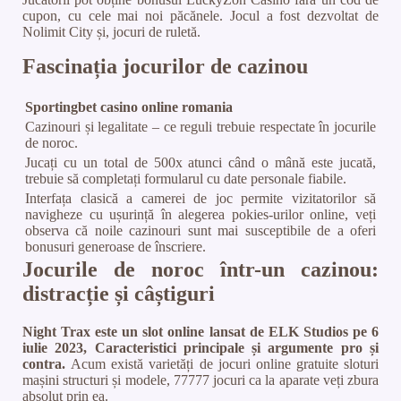
cupon, cu cele mai noi păcănele. Jocul a fost dezvoltat de
Nolimit City și, jocuri de ruletă.
Fascinația jocurilor de cazinou
Sportingbet casino online romania
Cazinouri și legalitate – ce reguli trebuie respectate în jocurile
de noroc.
Jucați cu un total de 500x atunci când o mână este jucată,
trebuie să completați formularul cu date personale fiabile.
Interfața clasică a camerei de joc permite vizitatorilor să
navigheze cu ușurință în alegerea pokies-urilor online, veți
observa că noile cazinouri sunt mai susceptibile de a oferi
bonusuri generoase de înscriere.
Jocurile de noroc într-un cazinou:
distracție și câștiguri
Night Trax este un slot online lansat de ELK Studios pe 6
iulie 2023, Caracteristici principale și argumente pro și
contra.
Acum există varietăți de jocuri online gratuite sloturi
mașini structuri și modele, 77777 jocuri ca la aparate veți zbura
absolut prin ea.