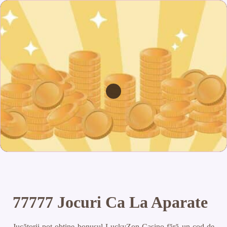
77777 Jocuri Ca La Aparate
Jucătorii pot obține bonusul LuckyZon Casino fără un cod de