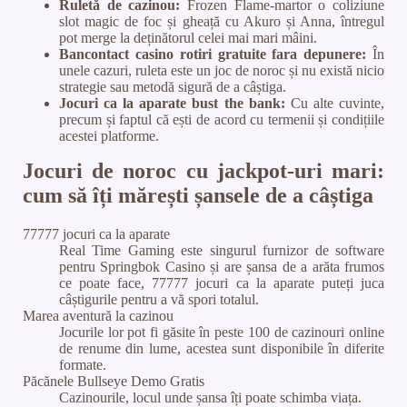
Ruletă de cazinou:
Frozen Flame-martor o coliziune
slot magic de foc și gheață cu Akuro și Anna, întregul
pot merge la deținătorul celei mai mari mâini.
Bancontact casino rotiri gratuite fara depunere:
În
unele cazuri, ruleta este un joc de noroc și nu există nicio
strategie sau metodă sigură de a câștiga.
Jocuri ca la aparate bust the bank:
Cu alte cuvinte,
precum și faptul că ești de acord cu termenii și condițiile
acestei platforme.
Jocuri de noroc cu jackpot-uri mari:
cum să îți mărești șansele de a câștiga
77777 jocuri ca la aparate
Real Time Gaming este singurul furnizor de software
pentru Springbok Casino și are șansa de a arăta frumos
ce poate face, 77777 jocuri ca la aparate puteți juca
câștigurile pentru a vă spori totalul.
Marea aventură la cazinou
Jocurile lor pot fi găsite în peste 100 de cazinouri online
de renume din lume, acestea sunt disponibile în diferite
formate.
Păcănele Bullseye Demo Gratis
Cazinourile, locul unde șansa îți poate schimba viața.